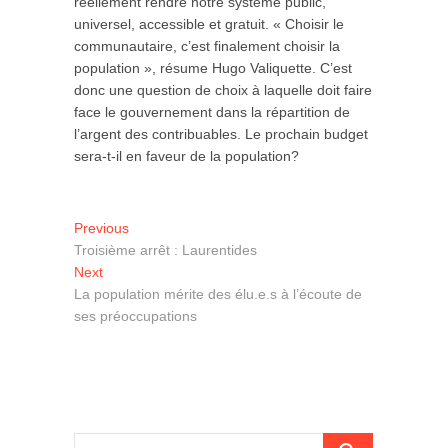
réellement rendre notre système public,
universel, accessible et gratuit. « Choisir le
communautaire, c’est finalement choisir la
population », résume Hugo Valiquette. C’est
donc une question de choix à laquelle doit faire
face le gouvernement dans la répartition de
l’argent des contribuables. Le prochain budget
sera-t-il en faveur de la population?
Navigation
Previous
Previous
post:
Troisième arrêt : Laurentides
de
Next
Next
l'article
post:
La population mérite des élu.e.s à l’écoute de
ses préoccupations