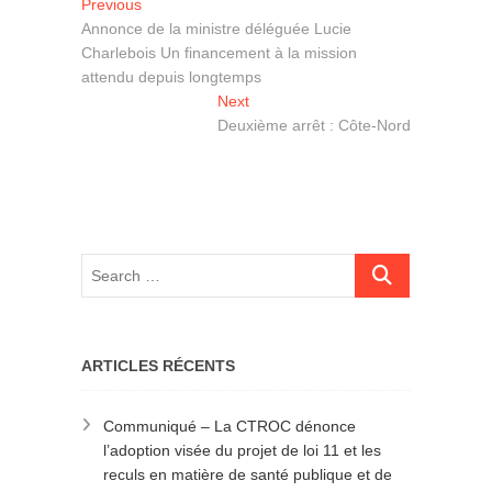
Navigation
Previous
Previous
post:
Annonce de la ministre déléguée Lucie
de
Charlebois Un financement à la mission
l'article
attendu depuis longtemps
Next
Next
post:
Deuxième arrêt : Côte-Nord
ARTICLES RÉCENTS
Communiqué – La CTROC dénonce
l’adoption visée du projet de loi 11 et les
reculs en matière de santé publique et de