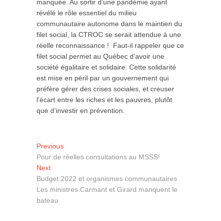
manquée. Au sortir d’une pandémie ayant
révélé le rôle essentiel du milieu
communautaire autonome dans le maintien du
filet social, la CTROC se serait attendue à une
réelle reconnaissance ! Faut-il rappeler que ce
filet social permet au Québec d’avoir une
société égalitaire et solidaire. Cette solidarité
est mise en péril par un gouvernement qui
préfère gérer des crises sociales, et creuser
l’écart entre les riches et les pauvres, plutôt
que d’investir en prévention.
Navigation
Previous
Previous
post:
Pour de réelles consultations au MSSS!
de
Next
Next
l'article
post:
Budget 2022 et organismes communautaires
Les ministres Carmant et Girard manquent le
bateau