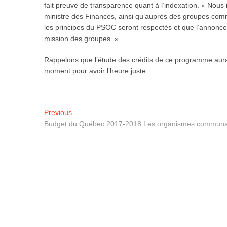
fait preuve de transparence quant à l’indexation. « Nous 
ministre des Finances, ainsi qu’auprès des groupes comm
les principes du PSOC seront respectés et que l’annonc
mission des groupes. »
Rappelons que l’étude des crédits de ce programme aura 
moment pour avoir l’heure juste.
Navigation
Previous
Previous
post:
Budget du Québec 2017-2018 Les organismes communauta
de
l'article