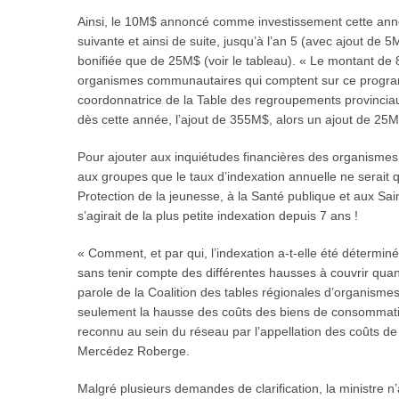
Ainsi, le 10M$ annoncé comme investissement cette année
suivante et ainsi de suite, jusqu’à l’an 5 (avec ajout de 5
bonifiée que de 25M$ (voir le tableau). « Le montant de 
organismes communautaires qui comptent sur ce program
coordonnatrice de la Table des regroupements provinci
dès cette année, l’ajout de 355M$, alors un ajout de 25M
Pour ajouter aux inquiétudes financières des organisme
aux groupes que le taux d’indexation annuelle ne serait 
Protection de la jeunesse, à la Santé publique et aux Sain
s’agirait de la plus petite indexation depuis 7 ans !
« Comment, et par qui, l’indexation a-t-elle été déterminé
sans tenir compte des différentes hausses à couvrir qua
parole de la Coalition des tables régionales d’organisme
seulement la hausse des coûts des biens de consommatio
reconnu au sein du réseau par l’appellation des coûts d
Mercédez Roberge.
Malgré plusieurs demandes de clarification, la ministre