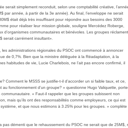
 serait simplement reconduit, selon une comptabilité créative, l’anné
M$ par année, à partir de la 3e année). Au final, l’enveloppe ne serait
80M$ était déjà très insuffisant pour répondre aux besoins des 3000
me pour réaliser leur mission globale, souligne Mercédez Roberge,
aux d’organismes communautaires et bénévoles. Les groupes réclament
$ serait carrément insultant».
s, les administrations régionales du PSOC ont commencé à annoncer
que de 0,7%. Bien que la ministre déléguée à la Réadaptation, à la
es habitudes de vie, Lucie Charlebois, ne l’ait pas encore confirmé, il
e? Comment le MSSS se justifie-t-il d’accorder un si faible taux, et ce,
nt au fonctionnement d’un groupe? » questionne Hugo Valiquette, porte
s communautaire. « Faut-il rappeler que les groupes subissent non
n, mais qu’ils ont des responsabilités comme employeurs, ce qui est
e système, et que nous estimons à 3.25% pour les groupes. » complète
 n’a pas démenti que le rehaussement du PSOC ne serait que de 25M$, 