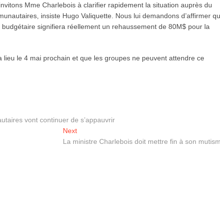
invitons Mme Charlebois à clarifier rapidement la situation auprès du
unautaires, insiste Hugo Valiquette. Nous lui demandons d’affirmer q
e budgétaire signifiera réellement un rehaussement de 80M$ pour la
lieu le 4 mai prochain et que les groupes ne peuvent attendre ce
ires vont continuer de s’appauvrir
Next
Next
post:
La ministre Charlebois doit mettre fin à son mutis