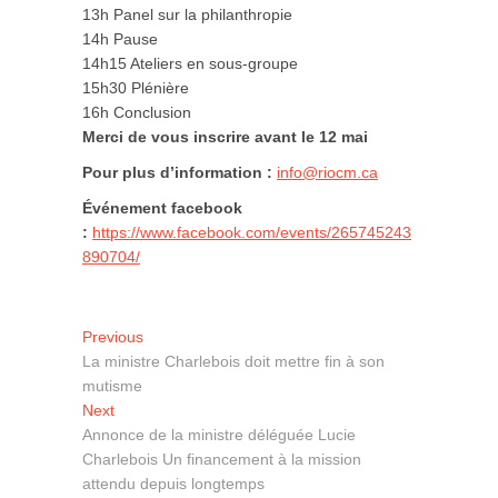
13h Panel sur la philanthropie
14h Pause
14h15 Ateliers en sous-groupe
15h30 Plénière
16h Conclusion
Merci de vous inscrire avant le 12 mai
Pour plus d’information :
info@riocm.ca
Événement facebook
:
https://www.facebook.com/events/265745243
890704/
Navigation
Previous
Previous
post:
La ministre Charlebois doit mettre fin à son
de
mutisme
l'article
Next
Next
post:
Annonce de la ministre déléguée Lucie
Charlebois Un financement à la mission
attendu depuis longtemps