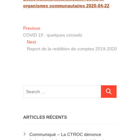
organismes communautaires 2020-04-22
Navigation
Previous
Previous
post:
COVID 19 : quelques conseils
de
Next
Next
l'article
post:
Report de la reddition de comptes 2019-2020
ARTICLES RÉCENTS
Communiqué – La CTROC dénonce